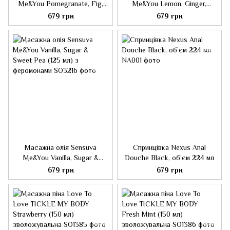
Me&You Pomegranate, Fig,
Me&You Lemon, Ginger,
Coconut & Plumeria (125 мл) з
Orange, Vanilla & Sugar (125
679 грн
679 грн
феромонами
мл) із феромонами
Масажна олія Sensuva
Спринцівка Nexus Anal
Me&You Vanilla, Sugar &
Douche Black, об’єм 224 мл
Sweet Pea (125 мл) з
679 грн
679 грн
феромонами