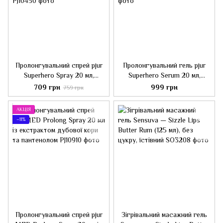
Пролонгувальний спрей pjur
Пролонгувальний гель pjur
Superhero Spray 20 мл,
Superhero Serum 20 мл,
всотується в шкіру,
створює невидиму плівку, що
709 грн
999 грн
759 грн
натуральні компоненти
знижує чутливість
АКЦІЯ
−11%
Пролонгувальний спрей pjur
Зігрівальний масажний гель