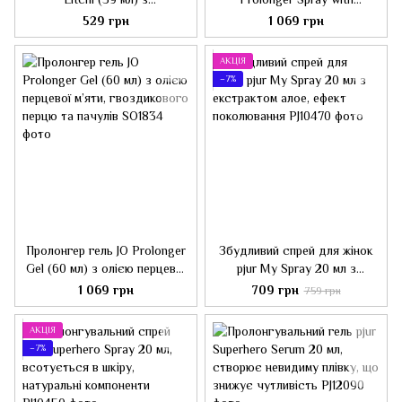
афродизіаками, їстівна,
Benzocaine (60 мл) не
529 грн
1 069 грн
подарункове паковання
містить мінеральних масел
АКЦІЯ
−7%
Пролонгер гель JO Prolonger
Збудливий спрей для жінок
Gel (60 мл) з олією перцевої
pjur My Spray 20 мл з
м’яти, гвоздикового перцю
екстрактом алое, ефект
1 069 грн
709 грн
759 грн
та пачулів
поколювання
АКЦІЯ
−7%