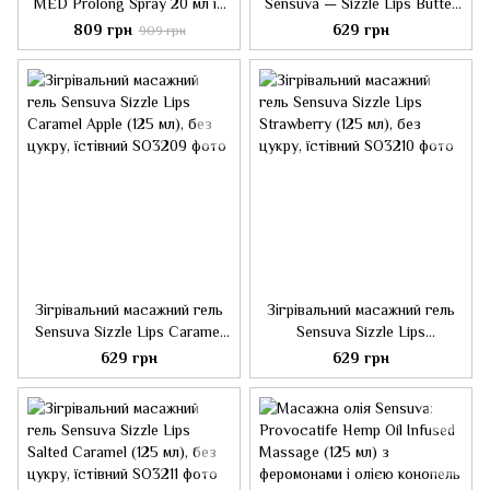
MED Prolong Spray 20 мл із
Sensuva — Sizzle Lips Butter
екстрактом дубової кори та
Rum (125 мл), без цукру,
809 грн
629 грн
909 грн
пантенолом
їстівний
Зігрівальний масажний гель
Зігрівальний масажний гель
Sensuva Sizzle Lips Caramel
Sensuva Sizzle Lips
Apple (125 мл), без цукру,
Strawberry (125 мл), без
629 грн
629 грн
їстівний
цукру, їстівний