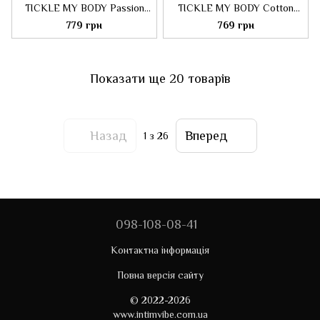
TICKLE MY BODY Passion
TICKLE MY BODY Cotton
Fruit (150 мл) зволожувальна
candy (150 мл)
779 грн
769 грн
зволожувальна
Показати ще 20 товарів
Назад
Вперед
1
з 26
098-108-08-41
Контактна інформація
Повна версія сайту
© 2022-2026
www.intimvibe.com.ua