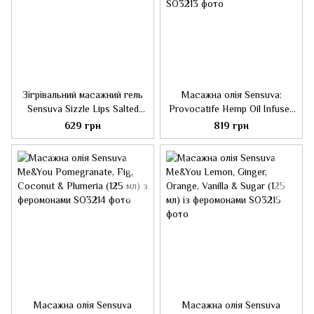
Зігрівальний масажний гель
Масажна олія Sensuva:
Sensuva Sizzle Lips Salted
Provocatife Hemp Oil Infused
Caramel (125 мл), без цукру,
Massage (125 мл) з
629 грн
819 грн
їстівний
феромонами і олією конопель
Масажна олія Sensuva
Масажна олія Sensuva