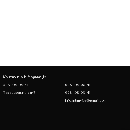
Контактна інформація
098-108-08-41
098-108-08-41
098-108-08-41
Передзвонити вам?
info.intimvibe@gmail.com