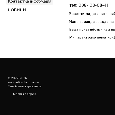
Контактна інформація
тел: 098-108-08-41
НОВИНИ
Бажаєте задати питання?
Наша команда завжди на з
Ваша приватність - наш пр
Ми гарантуємо повну конфі
© 2022-2026
www.intimvibe.com.ua
Твоя інтимна крамничка
Мобільна версія