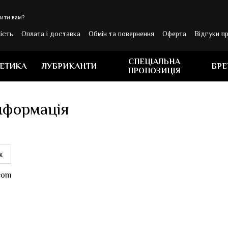
ити вам?
ість
Оплата і доставка
Обмін та повернення
Оферта
Відгуки п
ОВИНИ
СПЕЦІАЛЬНА
ЕТИКА
ЛУБРИКАНТИ
БР
ПРОПОЗИЦІЯ
нформація
к
.com