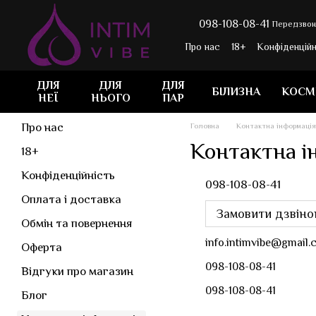
Перейти до основного контенту
098-108-08-41
Передзвон
Про нас
18+
Конфіденційн
Контактна інформація
Н
ДЛЯ
ДЛЯ
ДЛЯ
БІЛИЗНА
КОСМ
НЕЇ
НЬОГО
ПАР
Про нас
Головна
Контактна інформація
Контактна і
18+
Конфіденційність
098-108-08-41
Оплата і доставка
Замовити дзвіно
Обмін та повернення
info.intimvibe@gmail
Оферта
098-108-08-41
Відгуки про магазин
098-108-08-41
Блог