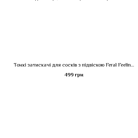
Тонкі затискачі для сосків з підвіскою Feral Feelings - Thin nipple clamps, золото/чорний
499 грн