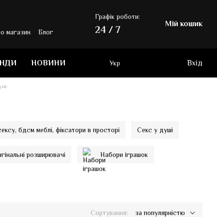
Графік роботи:
Мій кошик
24 / 7
ро магазин
Блог
ЕНДИ
НОВИНИ
Вхід
Укр
дей
ексу, бдсм меблі, фіксатори в просторі
Секс у душі
агінальні розширювачі
Набори іграшок
Сортування:
за популярністю