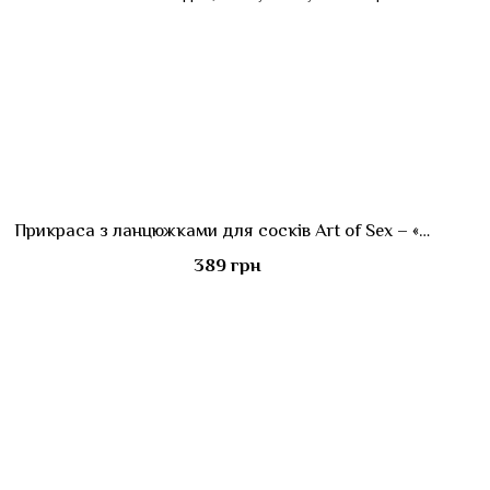
Прикраса з ланцюжками для сосків Art of Sex – «Нескінченність» Nipple Jewerlry Infinity
389 грн