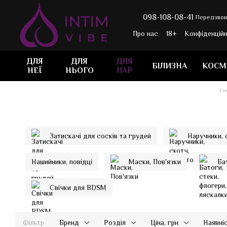
Перейти до основного контенту
098-108-08-41
Передзвон
Про нас
18+
Конфіденційн
Контактна інформація
Н
ДЛЯ
ДЛЯ
ДЛЯ
БІЛИЗНА
КОСМ
НЕЇ
НЬОГО
ПАР
Го
Затискачі для сосків та грудей
Наручники, 
Нашийники, повідці
Маски, Пов'язки
Ба
Свічки для BDSM
Фільтр
Бренд
Розділ
Ціна, грн
Наявні