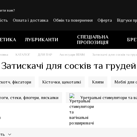
ити вам?
ість
Оплата і доставка
Обмін та повернення
Оферта
Відгуки п
ОВИНИ
СПЕЦІАЛЬНА
ЕТИКА
ЛУБРИКАНТИ
БР
ПРОПОЗИЦІЯ
ловна
КАТАЛОГ
ДЛЯ ПАР
Аксесуари BDSM
Затискачі для сосків та гру
Затискачі для сосків та грудей
скотч, фіксатори
Кісточки, щекоталкі
Кляпи
Меблі для с
тоги, стеки, флогери, ляскалки
Уретральні стимулятори та в
сть