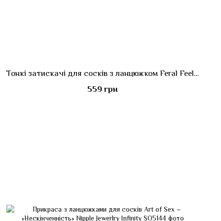
Тонкі затискачі для сосків з ланцюжком Feral Feelings - Chain Thin nipple clamps, срібло/чорний
559 грн