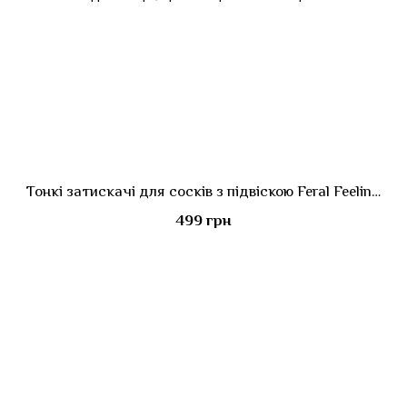
Тонкі затискачі для сосків з підвіскою Feral Feelings - Thin nipple clamps, срібло/чорний
499 грн